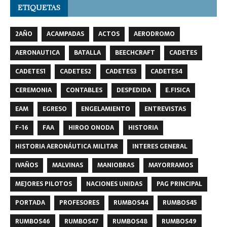
ETIQUETAS
2AÑO
ACAMPADAS
ACTOS
AERODROMO
AERONAUTICA
BATALLA
BEECHCRAFT
CADETES
CADETES1
CADETES2
CADETES3
CADETES4
CEREMONIA
CONTABLES
DESPEDIDA
E.FISICA
EAM
EGRESO
ENGELAMIENTO
ENTREVISTAS
F-16
FAA
HIROO ONODA
HISTORIA
HISTORIA AERONÁUTICA MILITAR
INTERES GENERAL
IVAÑOS
MALVINAS
MANIOBRAS
MAYORRAMOS
MEJORES PILOTOS
NACIONES UNIDAS
PAG PRINCIPAL
PORTADA
PROFESORES
RUMBOS44
RUMBOS45
RUMBOS46
RUMBOS47
RUMBOS48
RUMBOS49