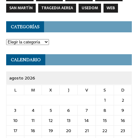
SAN MARTÌN
TRAGEDIA AEREA
USEDOM
WEB
CATEGORÍAS
CALENDARIO
agosto 2026
L
M
X
J
V
S
D
1
2
3
4
5
6
7
8
9
10
11
12
13
14
15
16
17
18
19
20
21
22
23