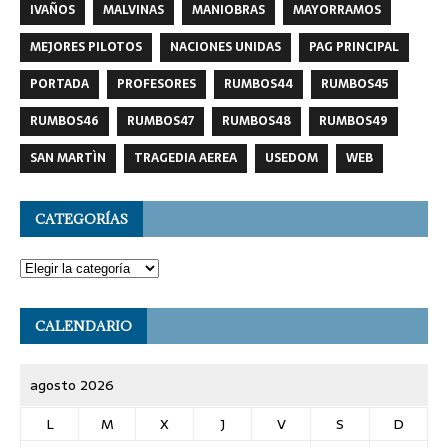
HISTORIA AERONÁUTICA MILITAR
INTERES GENERAL
IVAÑOS
MALVINAS
MANIOBRAS
MAYORRAMOS
MEJORES PILOTOS
NACIONES UNIDAS
PAG PRINCIPAL
PORTADA
PROFESORES
RUMBOS44
RUMBOS45
RUMBOS46
RUMBOS47
RUMBOS48
RUMBOS49
SAN MARTÌN
TRAGEDIA AEREA
USEDOM
WEB
CATEGORÍAS
CALENDARIO
agosto 2026