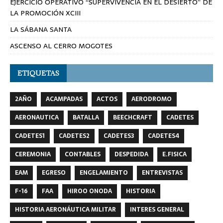
EL ACCIDENTE DE LOS EA-18G GROWLER
EJERCICIO OPERATIVO “SUPERVIVENCIA EN EL DESIERTO” DE
LA PROMOCIÓN XCIII
LA SÁBANA SANTA
ASCENSO AL CERRO MOGOTES
ETIQUETAS
2AÑO
ACAMPADAS
ACTOS
AERODROMO
AERONAUTICA
BATALLA
BEECHCRAFT
CADETES
CADETES1
CADETES2
CADETES3
CADETES4
CEREMONIA
CONTABLES
DESPEDIDA
E.FISICA
EAM
EGRESO
ENGELAMIENTO
ENTREVISTAS
F-16
FAA
HIROO ONODA
HISTORIA