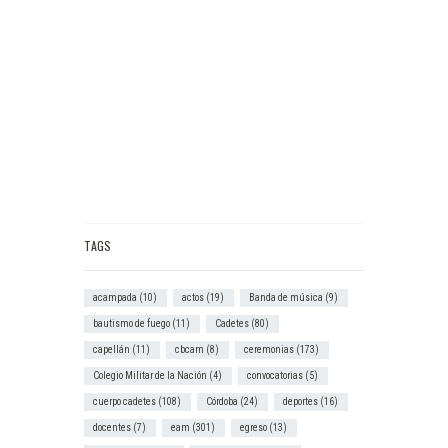
TAGS
acampada
(10)
actos
(19)
Banda de música
(9)
bautismo de fuego
(11)
Cadetes
(80)
capellán
(11)
cbcam
(8)
ceremonias
(173)
Colegio Militar de la Nación
(4)
convocatorias
(5)
cuerpo cadetes
(108)
Córdoba
(24)
deportes
(16)
docentes
(7)
eam
(301)
egreso
(13)