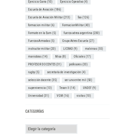
Ejercicio Garra
(10)
Ejercicio Operativo
(4)
Escuela de Aviación
(186)
Escuela de Aviación Militar
(213)
faa
(126)
formacion militar
(6)
FormacionMilitar
(43)
Formate en la Eam
(5)
fuerza aérea argentina
(230)
FuerzasArmadas
(5)
Grupo Aéreo Escuela
(27)
instructor militar
(20)
LICRAD
(9)
malvinas
(55)
maniobras
(14)
Misa
(8)
Oficiales
(17)
PROFESOR DOCENTES
(31)
profesores
(33)
rugby
(5)
secretaría de investigación
(4)
selección docente
(35)
ser uno entre mil
(50)
supervivencia
(13)
Texan II
(14)
UNDEF
(9)
Universidad
(31)
VGM
(16)
visitas
(10)
CATEGORÍAS
Categorías