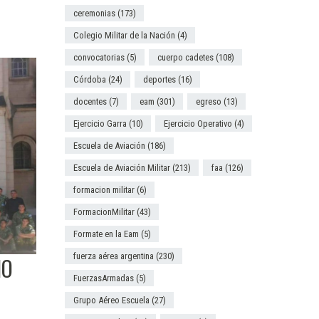
ceremonias
(173)
Colegio Militar de la Nación
(4)
convocatorias
(5)
cuerpo cadetes
(108)
Córdoba
(24)
deportes
(16)
docentes
(7)
eam
(301)
egreso
(13)
Ejercicio Garra
(10)
Ejercicio Operativo
(4)
Escuela de Aviación
(186)
Escuela de Aviación Militar
(213)
faa
(126)
formacion militar
(6)
FormacionMilitar
(43)
Formate en la Eam
(5)
fuerza aérea argentina
(230)
ÑO
FuerzasArmadas
(5)
Grupo Aéreo Escuela
(27)