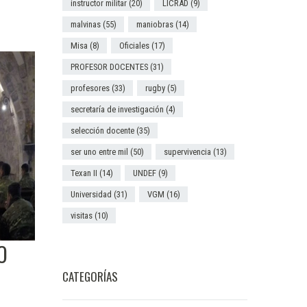
instructor militar
(20)
LICRAD
(9)
malvinas
(55)
maniobras
(14)
Misa
(8)
Oficiales
(17)
PROFESOR DOCENTES
(31)
profesores
(33)
rugby
(5)
secretaría de investigación
(4)
selección docente
(35)
ser uno entre mil
(50)
supervivencia
(13)
Texan II
(14)
UNDEF
(9)
Universidad
(31)
VGM
(16)
visitas
(10)
O
CATEGORÍAS