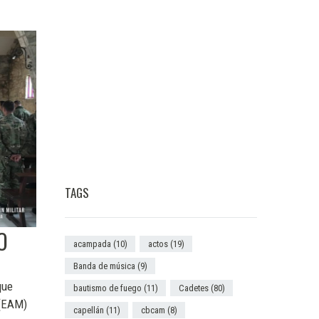
TAGS
O
acampada
(10)
actos
(19)
Banda de música
(9)
que
bautismo de fuego
(11)
Cadetes
(80)
 (EAM)
capellán
(11)
cbcam
(8)