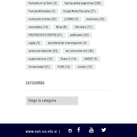
Formate en la Eam
(5)
fuerza aérea argentina
(230)
FuerzasArmadas
(5)
Grupo Aéreo Escuela
(27)
instructor militar
(20)
LICRAD
(9)
malvinas
(55)
maniobras
(14)
Misa
(8)
Oficiales
(17)
PROFESOR DOCENTES
(31)
profesores
(33)
rugby
(5)
secretaría de investigación
(4)
selección docente
(35)
ser uno entre mil
(50)
supervivencia
(13)
Texan II
(14)
UNDEF
(9)
Universidad
(31)
VGM
(16)
visitas
(10)
CATEGORÍAS
Categorías
www.eam.iua.edu.ar |