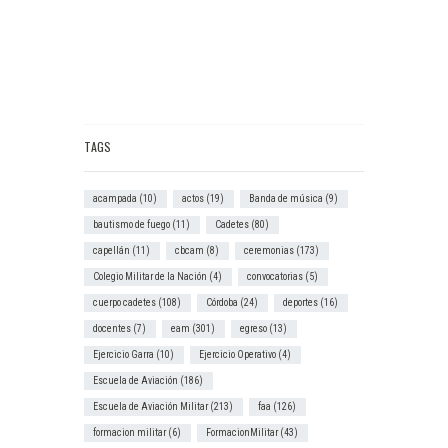
TAGS
acampada
(10)
actos
(19)
Banda de música
(9)
bautismo de fuego
(11)
Cadetes
(80)
capellán
(11)
cbcam
(8)
ceremonias
(173)
Colegio Militar de la Nación
(4)
convocatorias
(5)
cuerpo cadetes
(108)
Córdoba
(24)
deportes
(16)
docentes
(7)
eam
(301)
egreso
(13)
Ejercicio Garra
(10)
Ejercicio Operativo
(4)
Escuela de Aviación
(186)
Escuela de Aviación Militar
(213)
faa
(126)
formacion militar
(6)
FormacionMilitar
(43)