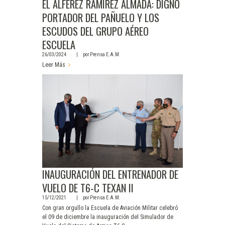
EL ALFÉREZ RAMIREZ ALMADA: DIGNO
PORTADOR DEL PAÑUELO Y LOS
ESCUDOS DEL GRUPO AÉREO
ESCUELA
26/03/2024
por
Prensa E.A.M
Leer Más
INAUGURACIÓN DEL ENTRENADOR DE
VUELO DE T6-C TEXAN II
15/12/2021
por
Prensa E.A.M.
Con gran orgullo la Escuela de Aviación Militar celebró
el 09 de diciembre la inauguración del Simulador de