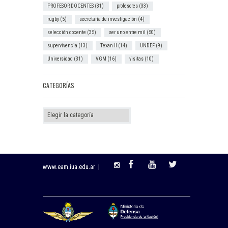
PROFESOR DOCENTES
(31)
profesores
(33)
rugby
(5)
secretaría de investigación
(4)
selección docente
(35)
ser uno entre mil
(50)
supervivencia
(13)
Texan II
(14)
UNDEF
(9)
Universidad
(31)
VGM
(16)
visitas
(10)
CATEGORÍAS
Categorías
www.eam.iua.edu.ar |