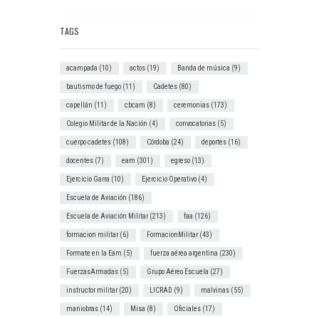
TAGS
acampada
(10)
actos
(19)
Banda de música
(9)
bautismo de fuego
(11)
Cadetes
(80)
capellán
(11)
cbcam
(8)
ceremonias
(173)
Colegio Militar de la Nación
(4)
convocatorias
(5)
cuerpo cadetes
(108)
Córdoba
(24)
deportes
(16)
docentes
(7)
eam
(301)
egreso
(13)
Ejercicio Garra
(10)
Ejercicio Operativo
(4)
Escuela de Aviación
(186)
Escuela de Aviación Militar
(213)
faa
(126)
formacion militar
(6)
FormacionMilitar
(43)
Formate en la Eam
(5)
fuerza aérea argentina
(230)
FuerzasArmadas
(5)
Grupo Aéreo Escuela
(27)
instructor militar
(20)
LICRAD
(9)
malvinas
(55)
maniobras
(14)
Misa
(8)
Oficiales
(17)