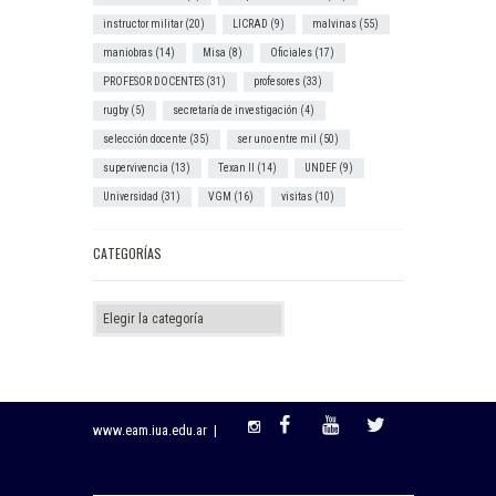
instructor militar
(20)
LICRAD
(9)
malvinas
(55)
maniobras
(14)
Misa
(8)
Oficiales
(17)
PROFESOR DOCENTES
(31)
profesores
(33)
rugby
(5)
secretaría de investigación
(4)
selección docente
(35)
ser uno entre mil
(50)
supervivencia
(13)
Texan II
(14)
UNDEF
(9)
Universidad
(31)
VGM
(16)
visitas
(10)
CATEGORÍAS
Categorías
www.eam.iua.edu.ar |