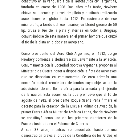
constituyó en la vanguardia de la aeronáutica civil argentina,
fundada en enero de 1908. Dos años más tarde, Newbery
obtuvo su licencia y brevet de piloto y continuó realizando
ascensiones en globo hasta 1912. En noviembre de ese
mismo año, a bordo del «centenario», un blériot gnome de 50
hp, cruza el Río de la plata y aterriza en Colonia, Uruguay,
convirtiéndose de esta manera en el primer hombre que cruzó
el río de la plata en globo y en aeroplano.
Como presidente del Aero Club Argentino, en 1912, Jorge
Newbery comienza a dedicarse exclusivamente a la aviación.
Conjuntamente con la Sociedad Sportiva Argentina, proponen al
Ministerio de Guerra poner a disposición la flota de aeronaves
que se disponían en ese momento. Se crea además una
comisión central recolectora de fondos cuyo objetivo era la
adquisición de una flotilla aérea para la armada y el ejército
de la nación. Esta acción es la que promueve que el 10 de
agosto de 1912, el presidente Roque Sáenz Peña firmara el
decreto para la creación de la Escuela Militar de Aviación, la
primer Fuerza Aérea Militar de América Latina, donde Newbery
se constituyó como uno de los primeros directores de la
Escuela instalada en el Palomar de Caseros.
A sus 38 años, mientras se encontraba haciendo una
demostración previa al cruce de la Cordillera de los Andes, el