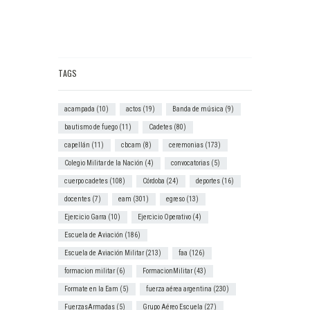
TAGS
acampada
(10)
actos
(19)
Banda de música
(9)
bautismo de fuego
(11)
Cadetes
(80)
capellán
(11)
cbcam
(8)
ceremonias
(173)
Colegio Militar de la Nación
(4)
convocatorias
(5)
cuerpo cadetes
(108)
Córdoba
(24)
deportes
(16)
docentes
(7)
eam
(301)
egreso
(13)
Ejercicio Garra
(10)
Ejercicio Operativo
(4)
Escuela de Aviación
(186)
Escuela de Aviación Militar
(213)
faa
(126)
formacion militar
(6)
FormacionMilitar
(43)
Formate en la Eam
(5)
fuerza aérea argentina
(230)
FuerzasArmadas
(5)
Grupo Aéreo Escuela
(27)