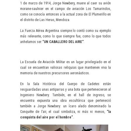
1 de marzo de 1914, Jorge Newbery, muere al caer su avión
morane-saulnier en el campo de aviación Los Tamarindos,
como se conocía entonces a la actual zona de El Plumerillo en
el distrito de Las Heras, Mendoza.
La Fuerza Aérea Argentina siempre lo contó como su ejemplo
más relevante, como lo que siempre fue, como lo que todos
anhelamos ser
“UN CABALLERO DEL AIRE”
.
La Escuela de Aviación Militar es un lugar privilegiado en el
cual se encuentran valiosas reliquias que mantienen viva la
memoria de nuestros precursores aeronáuticos.
En la Sala Histórica del Cuerpo de Cadetes están
resguardadas unas antiparras y una bota que pertenecieron al
Ingeniero Newbery. También, en el hall de ingreso, se
encuentra expuesta una obra escultórica que perteneció
también a Jorge Newbery: un ícaro alado denominado la
Conquête de l’air, el cual simboliza, ni más ni menos,
“la
conquista del aire por el hombre”
.