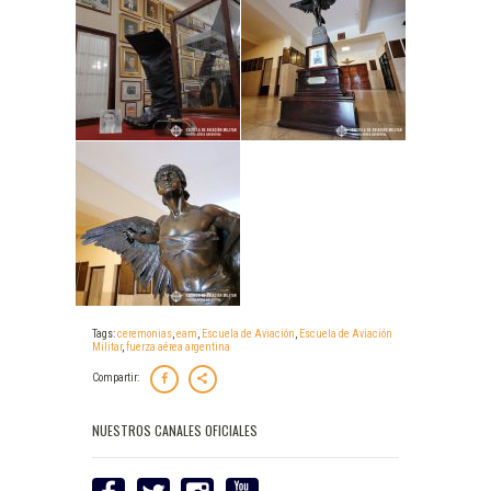
Tags:
ceremonias
,
eam
,
Escuela de Aviación
,
Escuela de Aviación
Militar
,
fuerza aérea argentina
Compartir:
NUESTROS CANALES OFICIALES