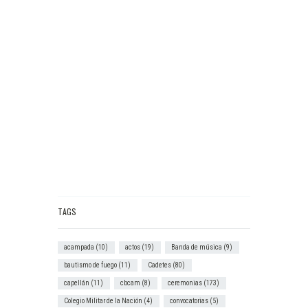
TAGS
acampada
(10)
actos
(19)
Banda de música
(9)
bautismo de fuego
(11)
Cadetes
(80)
capellán
(11)
cbcam
(8)
ceremonias
(173)
Colegio Militar de la Nación
(4)
convocatorias
(5)