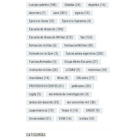
cuerpo cadetes
(108)
Córdoba
(24)
deportes
(16)
docentes
(7)
eam
(301)
egreso
(13)
Ejercicio Garra
(10)
Ejercicio Operativo
(4)
Escuela de Aviación
(186)
Escuela de Aviación Militar
(213)
faa
(126)
formacion militar
(6)
FormacionMilitar
(43)
Formate en la Eam
(5)
fuerza aérea argentina
(230)
FuerzasArmadas
(5)
Grupo Aéreo Escuela
(27)
instructor militar
(20)
LICRAD
(9)
malvinas
(55)
maniobras
(14)
Misa
(8)
Oficiales
(17)
PROFESOR DOCENTES
(31)
profesores
(33)
rugby
(5)
secretaría de investigación
(4)
selección docente
(35)
ser uno entre mil
(50)
supervivencia
(13)
Texan II
(14)
UNDEF
(9)
Universidad
(31)
VGM
(16)
visitas
(10)
CATEGORÍAS