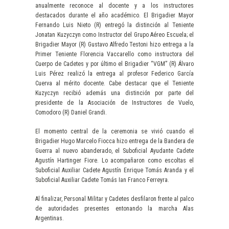
anualmente reconoce al docente y a los instructores
destacados durante el año académico. El Brigadier Mayor
Fernando Luis Nieto (R) entregó la distinción al Teniente
Jonatan Kuzyczyn como Instructor del Grupo Aéreo Escuela; el
Brigadier Mayor (R) Gustavo Alfredo Testoni hizo entrega a la
Primer Teniente Florencia Vaccarello como instructora del
Cuerpo de Cadetes y por último el Brigadier “VGM” (R) Álvaro
Luis Pérez realizó la entrega al profesor Federico García
Cuerva al mérito docente. Cabe destacar que el Teniente
Kuzyczyn recibió además una distinción por parte del
presidente de la Asociación de Instructores de Vuelo,
Comodoro (R) Daniel Grandi.
El momento central de la ceremonia se vivió cuando el
Brigadier Hugo Marcelo Fiocca hizo entrega de la Bandera de
Guerra al nuevo abanderado, el Suboficial Ayudante Cadete
Agustín Hartinger Fiore. Lo acompañaron como escoltas el
Suboficial Auxiliar Cadete Agustín Enrique Tomás Aranda y el
Suboficial Auxiliar Cadete Tomás Ian Franco Ferreyra.
Al finalizar, Personal Militar y Cadetes desfilaron frente al palco
de autoridades presentes entonando la marcha Alas
Argentinas.