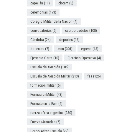
capellán
(11)
cbcam
(8)
ceremonias
(173)
Colegio Militar de la Nación
(4)
convocatorias
(5)
cuerpo cadetes
(108)
Córdoba
(24)
deportes
(16)
docentes
(7)
eam
(301)
egreso
(13)
Ejercicio Garra
(10)
Ejercicio Operativo
(4)
Escuela de Aviación
(186)
Escuela de Aviación Militar
(213)
faa
(126)
formacion militar
(6)
FormacionMilitar
(43)
Formate en la Eam
(5)
fuerza aérea argentina
(230)
FuerzasArmadas
(5)
Grupo Aéreo Escuela
(27)