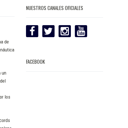
NUESTROS CANALES OFICIALES
na de
onáutica
FACEBOOK
n un
 del
or los
ecords