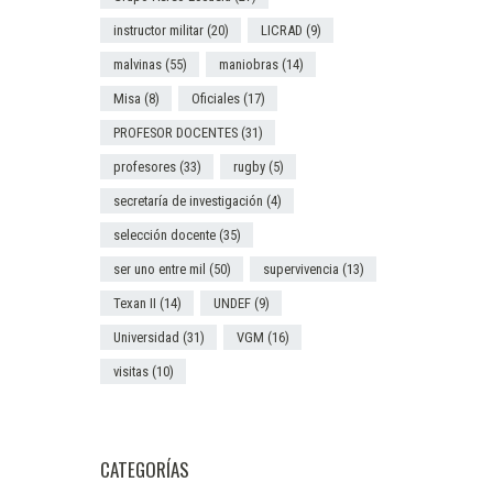
instructor militar
(20)
LICRAD
(9)
malvinas
(55)
maniobras
(14)
Misa
(8)
Oficiales
(17)
PROFESOR DOCENTES
(31)
profesores
(33)
rugby
(5)
secretaría de investigación
(4)
selección docente
(35)
ser uno entre mil
(50)
supervivencia
(13)
Texan II
(14)
UNDEF
(9)
Universidad
(31)
VGM
(16)
visitas
(10)
CATEGORÍAS