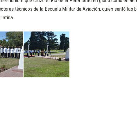
imer hombre que cruzó el Río de la Plata tanto en globo como en aer
rectores técnicos de la Escuela Militar de Aviación, quien sentó las 
 Latina.