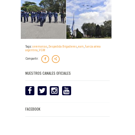
Tags:
ceremonias
,
Despedida Brigadieres
,
eam
,
fuerza aérea
argentina
,
VGM
Compartir:
NUESTROS CANALES OFICIALES
FACEBOOK