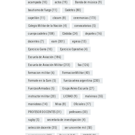
acampada
(10)
actos
(19)
Banda de música
(9)
bautismo de fuego
(11)
Cadetes
(80)
capellán
(11)
cbcam
(8)
ceremonias
(173)
Colegio Militar de la Nación
(4)
convocatorias
(5)
cuerpo cadetes
(108)
Córdoba
(24)
deportes
(16)
docentes
(7)
eam
(301)
egreso
(13)
Ejercicio Garra
(10)
Ejercicio Operativo
(4)
Escuela de Aviación
(186)
Escuela de Aviación Militar
(213)
faa
(126)
formacion militar
(6)
FormacionMilitar
(43)
Formate en la Eam
(5)
fuerza aérea argentina
(230)
FuerzasArmadas
(5)
Grupo Aéreo Escuela
(27)
instructor militar
(20)
LICRAD
(9)
malvinas
(55)
maniobras
(14)
Misa
(8)
Oficiales
(17)
PROFESOR DOCENTES
(31)
profesores
(33)
rugby
(5)
secretaría de investigación
(4)
selección docente
(35)
ser uno entre mil
(50)