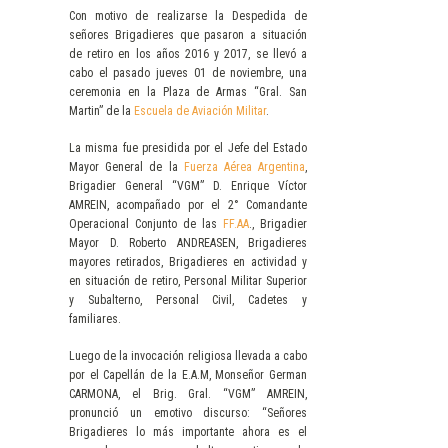
Con motivo de realizarse la Despedida de
señores Brigadieres que pasaron a situación
de retiro en los años 2016 y 2017, se llevó a
cabo el pasado jueves 01 de noviembre, una
ceremonia en la Plaza de Armas “Gral. San
Martin” de la
Escuela de Aviación Militar
.
La misma fue presidida por el Jefe del Estado
Mayor General de la
Fuerza Aérea Argentina
,
Brigadier General “VGM” D. Enrique Víctor
AMREIN, acompañado por el 2° Comandante
Operacional Conjunto de las
FF.AA
., Brigadier
Mayor D. Roberto ANDREASEN, Brigadieres
mayores retirados, Brigadieres en actividad y
en situación de retiro, Personal Militar Superior
y Subalterno, Personal Civil, Cadetes y
familiares.
Luego de la invocación religiosa llevada a cabo
por el Capellán de la E.A.M, Monseñor German
CARMONA, el Brig. Gral. “VGM” AMREIN,
pronunció un emotivo discurso: “Señores
Brigadieres lo más importante ahora es el