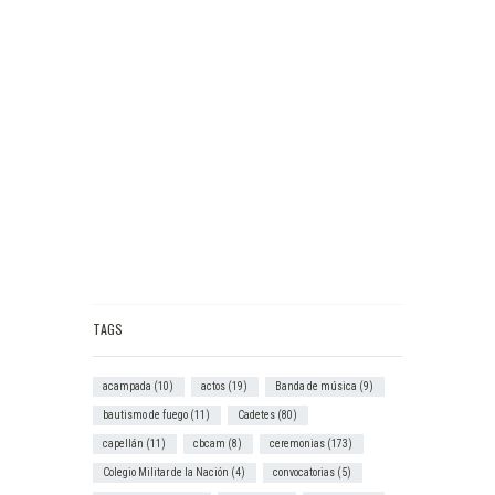
TAGS
acampada
(10)
actos
(19)
Banda de música
(9)
bautismo de fuego
(11)
Cadetes
(80)
capellán
(11)
cbcam
(8)
ceremonias
(173)
Colegio Militar de la Nación
(4)
convocatorias
(5)