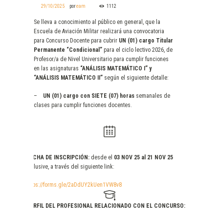
29/10/2025
por
eam
1112
Se lleva a conocimiento al público en general, que la
Escuela de Aviación Militar realizará una convocatoria
para Concurso Docente para cubrir
UN (01) cargo Titular
Permanente “Condicional”
para el ciclo lectivo 2026, de
Profesor/a de Nivel Universitario para cumplir funciones
en las asignaturas
“ANÁLISIS MATEMÁTICO I” y
“ANÁLISIS MATEMÁTICO II”
según el siguiente detalle:
–
UN (01) cargo con SIETE (07) horas
semanales de
clases para cumplir funciones docentes.
FECHA DE INSCRIPCIÓN:
desde el
03 NOV 25 al 21 NOV 25
inclusive, a través del siguiente link:
https://forms.gle/2aDdUY2kUen1VW8v8
PERFIL DEL PROFESIONAL RELACIONADO CON EL CONCURSO: