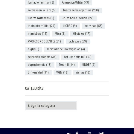
formacion militar
(6)
FormacionMilitar
(43)
Formate en la Eam
(5)
fuerza aérea argentina
(230)
FuerzasArmadas
(5)
Grupo Aéreo Escuela
(27)
instructor militar
(20)
LICRAD
(9)
malvinas
(55)
maniobras
(14)
Misa
(8)
Oficiales
(17)
PROFESOR DOCENTES
(31)
profesores
(33)
rugby
(5)
secretaría de investigación
(4)
selección docente
(35)
ser uno entre mil
(50)
supervivencia
(13)
Texan II
(14)
UNDEF
(9)
Universidad
(31)
VGM
(16)
visitas
(10)
CATEGORÍAS
Categorías