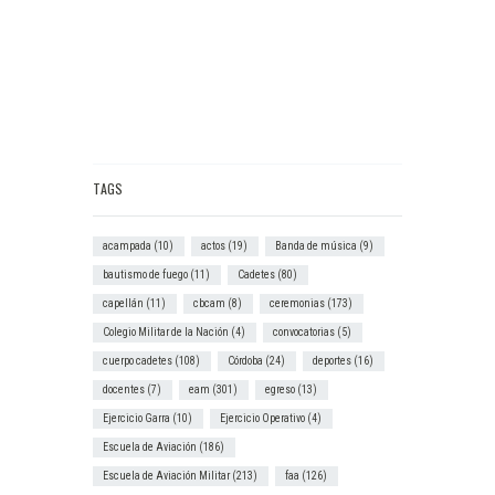
TAGS
acampada
(10)
actos
(19)
Banda de música
(9)
bautismo de fuego
(11)
Cadetes
(80)
capellán
(11)
cbcam
(8)
ceremonias
(173)
Colegio Militar de la Nación
(4)
convocatorias
(5)
cuerpo cadetes
(108)
Córdoba
(24)
deportes
(16)
docentes
(7)
eam
(301)
egreso
(13)
Ejercicio Garra
(10)
Ejercicio Operativo
(4)
Escuela de Aviación
(186)
Escuela de Aviación Militar
(213)
faa
(126)