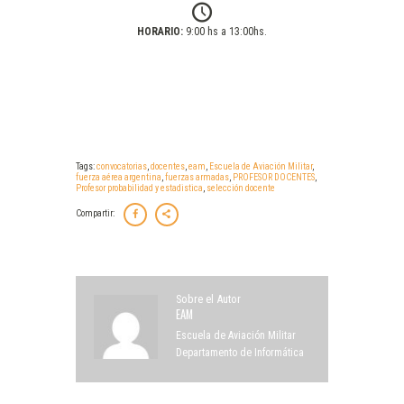
HORARIO:
9:00 hs a 13:00hs.
Tags:
convocatorias
,
docentes
,
eam
,
Escuela de Aviación Militar
,
fuerza aérea argentina
,
fuerzas armadas
,
PROFESOR DOCENTES
,
Profesor probabilidad y estadistica
,
selección docente
Compartir:
Sobre el Autor
EAM
Escuela de Aviación Militar
Departamento de Informática