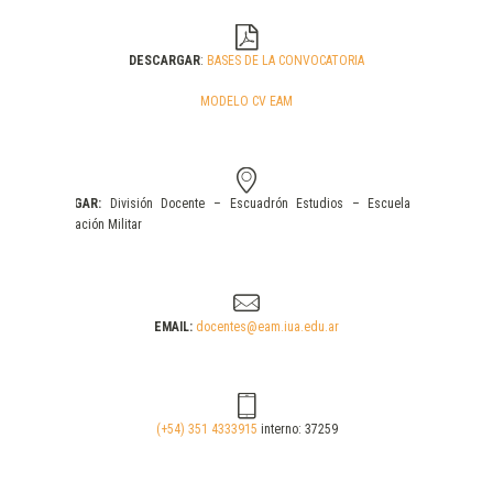
DESCARGAR
:
BASES DE LA CONVOCATORIA
MODELO CV EAM
LUGAR:
División Docente – Escuadrón Estudios – Escuela de
Aviación Militar
EMAIL:
docentes@eam.iua.edu.ar
(+54) 351 4333915
interno: 37259