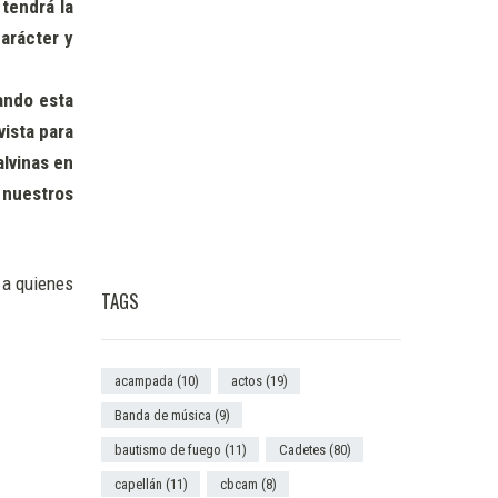
 tendrá la
arácter y
ando esta
vista para
alvinas en
 nuestros
 a quienes
TAGS
acampada
(10)
actos
(19)
Banda de música
(9)
bautismo de fuego
(11)
Cadetes
(80)
capellán
(11)
cbcam
(8)