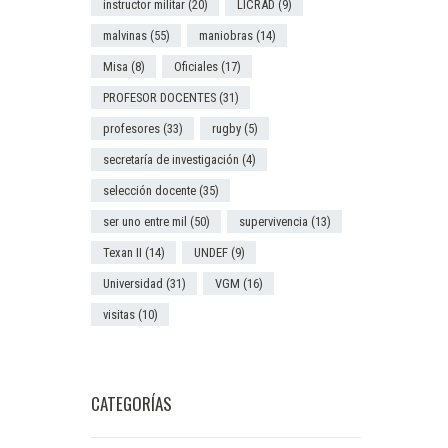
instructor militar
(20)
LICRAD
(9)
malvinas
(55)
maniobras
(14)
Misa
(8)
Oficiales
(17)
PROFESOR DOCENTES
(31)
profesores
(33)
rugby
(5)
secretaría de investigación
(4)
selección docente
(35)
ser uno entre mil
(50)
supervivencia
(13)
Texan II
(14)
UNDEF
(9)
Universidad
(31)
VGM
(16)
visitas
(10)
CATEGORÍAS