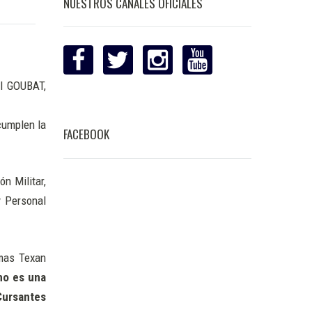
NUESTROS CANALES OFICIALES
úl GOUBAT,
cumplen la
FACEBOOK
n Militar,
y Personal
rmas Texan
no es una
Cursantes