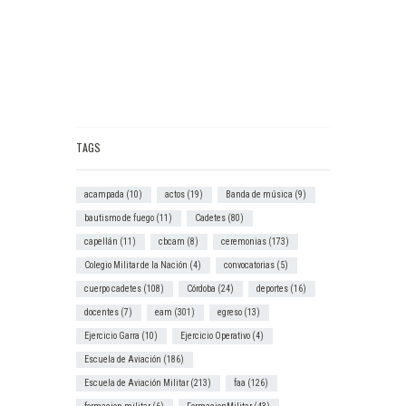
TAGS
acampada
(10)
actos
(19)
Banda de música
(9)
bautismo de fuego
(11)
Cadetes
(80)
capellán
(11)
cbcam
(8)
ceremonias
(173)
Colegio Militar de la Nación
(4)
convocatorias
(5)
cuerpo cadetes
(108)
Córdoba
(24)
deportes
(16)
docentes
(7)
eam
(301)
egreso
(13)
Ejercicio Garra
(10)
Ejercicio Operativo
(4)
Escuela de Aviación
(186)
Escuela de Aviación Militar
(213)
faa
(126)