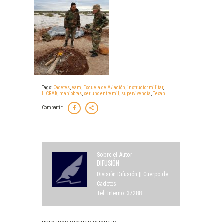
Tags:
Cadetes
,
eam
,
Escuela de Aviación
,
instructor militar
,
LICRAD
,
maniobras
,
ser uno entre mil
,
supervivencia
,
Texan II
Compartir:
Sobre el Autor
DIFUSIÓN
División Difusión || Cuerpo de
Cadetes
Tel. Interno: 37288