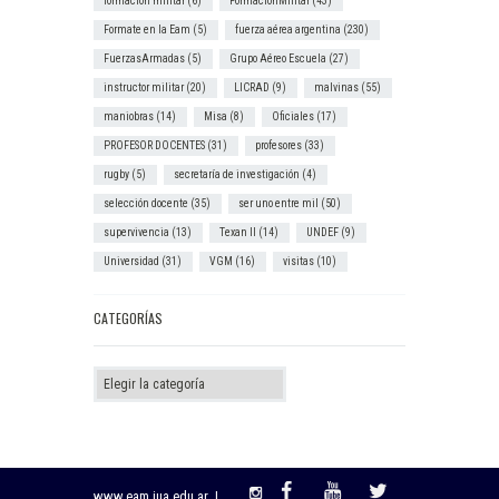
formacion militar
(6)
FormacionMilitar
(43)
Formate en la Eam
(5)
fuerza aérea argentina
(230)
FuerzasArmadas
(5)
Grupo Aéreo Escuela
(27)
instructor militar
(20)
LICRAD
(9)
malvinas
(55)
maniobras
(14)
Misa
(8)
Oficiales
(17)
PROFESOR DOCENTES
(31)
profesores
(33)
rugby
(5)
secretaría de investigación
(4)
selección docente
(35)
ser uno entre mil
(50)
supervivencia
(13)
Texan II
(14)
UNDEF
(9)
Universidad
(31)
VGM
(16)
visitas
(10)
CATEGORÍAS
Categorías
www.eam.iua.edu.ar |