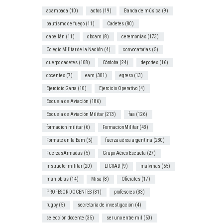
acampada
(10)
actos
(19)
Banda de música
(9)
bautismo de fuego
(11)
Cadetes
(80)
capellán
(11)
cbcam
(8)
ceremonias
(173)
Colegio Militar de la Nación
(4)
convocatorias
(5)
cuerpo cadetes
(108)
Córdoba
(24)
deportes
(16)
docentes
(7)
eam
(301)
egreso
(13)
Ejercicio Garra
(10)
Ejercicio Operativo
(4)
Escuela de Aviación
(186)
Escuela de Aviación Militar
(213)
faa
(126)
formacion militar
(6)
FormacionMilitar
(43)
Formate en la Eam
(5)
fuerza aérea argentina
(230)
FuerzasArmadas
(5)
Grupo Aéreo Escuela
(27)
instructor militar
(20)
LICRAD
(9)
malvinas
(55)
maniobras
(14)
Misa
(8)
Oficiales
(17)
PROFESOR DOCENTES
(31)
profesores
(33)
rugby
(5)
secretaría de investigación
(4)
selección docente
(35)
ser uno entre mil
(50)