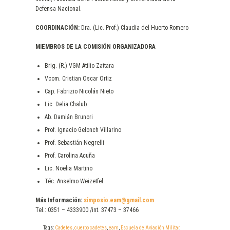
Defensa Nacional.
COORDINACIÓN:
Dra. (Lic. Prof.) Claudia del Huerto Romero
MIEMBROS DE LA COMISIÓN ORGANIZADORA
Brig. (R.) VGM Atilio Zattara
Vcom. Cristian Oscar Ortiz
Cap. Fabrizio Nicolás Nieto
Lic. Delia Chalub
Ab. Damián Brunori
Prof. Ignacio Gelonch Villarino
Prof. Sebastián Negrelli
Prof. Carolina Acuña
Lic. Noelia Martino
Téc. Anselmo Weizetfel
Más Información:
simposio.eam@gmail.com
Tel.: 0351 – 4333900 /int. 37473 – 37466
Tags:
Cadetes
,
cuerpo cadetes
,
eam
,
Escuela de Aviación Militar
,