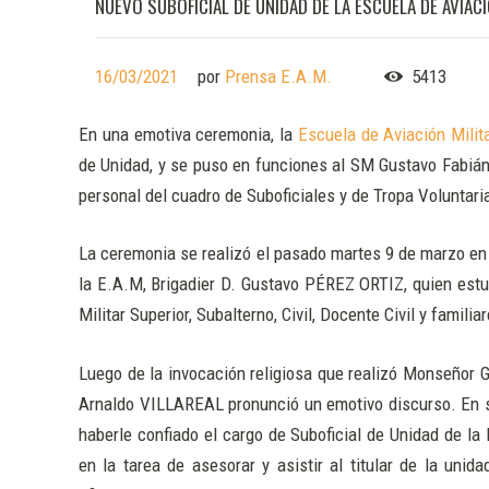
NUEVO SUBOFICIAL DE UNIDAD DE LA ESCUELA DE AVIACI
16/03/2021
por
Prensa E.A.M.
5413
En una emotiva ceremonia, la
Escuela de Aviación Milit
de Unidad, y se puso en funciones al SM Gustavo Fabián
personal del cuadro de Suboficiales y de Tropa Voluntaria
La ceremonia se realizó el pasado martes 9 de marzo en e
la E.A.M, Brigadier D. Gustavo PÉREZ ORTIZ, quien estu
Militar Superior, Subalterno, Civil, Docente Civil y familia
Luego de la invocación religiosa que realizó Monseñor
Arnaldo VILLAREAL pronunció un emotivo discurso. En su
haberle confiado el cargo de Suboficial de Unidad de la
en la tarea de asesorar y asistir al titular de la uni