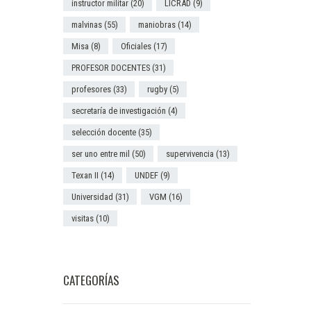
instructor militar
(20)
LICRAD
(9)
malvinas
(55)
maniobras
(14)
Misa
(8)
Oficiales
(17)
PROFESOR DOCENTES
(31)
profesores
(33)
rugby
(5)
secretaría de investigación
(4)
selección docente
(35)
ser uno entre mil
(50)
supervivencia
(13)
Texan II
(14)
UNDEF
(9)
Universidad
(31)
VGM
(16)
visitas
(10)
CATEGORÍAS