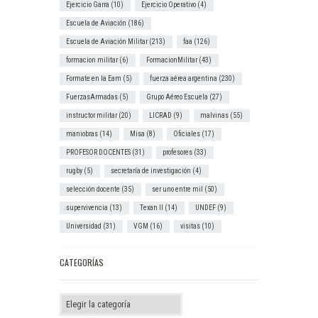
Ejercicio Garra
(10)
Ejercicio Operativo
(4)
Escuela de Aviación
(186)
Escuela de Aviación Militar
(213)
faa
(126)
formacion militar
(6)
FormacionMilitar
(43)
Formate en la Eam
(5)
fuerza aérea argentina
(230)
FuerzasArmadas
(5)
Grupo Aéreo Escuela
(27)
instructor militar
(20)
LICRAD
(9)
malvinas
(55)
maniobras
(14)
Misa
(8)
Oficiales
(17)
PROFESOR DOCENTES
(31)
profesores
(33)
rugby
(5)
secretaría de investigación
(4)
selección docente
(35)
ser uno entre mil
(50)
supervivencia
(13)
Texan II
(14)
UNDEF
(9)
Universidad
(31)
VGM
(16)
visitas
(10)
CATEGORÍAS
Categorías