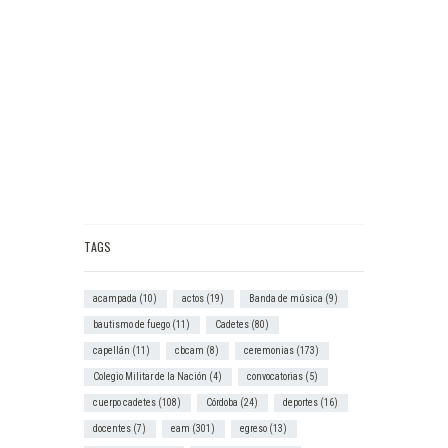
TAGS
acampada
(10)
actos
(19)
Banda de música
(9)
bautismo de fuego
(11)
Cadetes
(80)
capellán
(11)
cbcam
(8)
ceremonias
(173)
Colegio Militar de la Nación
(4)
convocatorias
(5)
cuerpo cadetes
(108)
Córdoba
(24)
deportes
(16)
docentes
(7)
eam
(301)
egreso
(13)