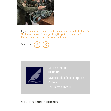
Tags:
Cadetes
,
cuerpo cadetes
,
docentes
,
eam
,
Escuela de Aviación
Militar
,
faa
,
fuerza aérea argentina
,
Grupo Aéreo Escuela
,
Grupo
Técnico Escuela
,
Inducción
,
oficial de la faa
Compartir:
Sobre el Autor
DIFUSIÓN
División Difusión || Cuerpo de
Cadetes
Tel. Interno: 37288
NUESTROS CANALES OFICIALES