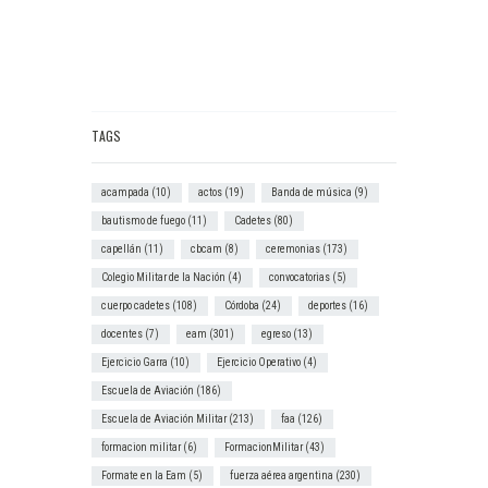
TAGS
acampada
(10)
actos
(19)
Banda de música
(9)
bautismo de fuego
(11)
Cadetes
(80)
capellán
(11)
cbcam
(8)
ceremonias
(173)
Colegio Militar de la Nación
(4)
convocatorias
(5)
cuerpo cadetes
(108)
Córdoba
(24)
deportes
(16)
docentes
(7)
eam
(301)
egreso
(13)
Ejercicio Garra
(10)
Ejercicio Operativo
(4)
Escuela de Aviación
(186)
Escuela de Aviación Militar
(213)
faa
(126)
formacion militar
(6)
FormacionMilitar
(43)
Formate en la Eam
(5)
fuerza aérea argentina
(230)