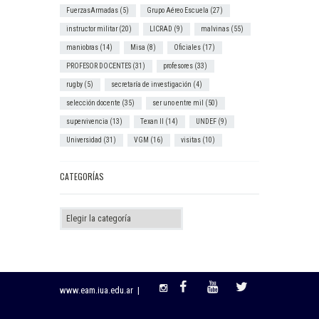
FuerzasArmadas
(5)
Grupo Aéreo Escuela
(27)
instructor militar
(20)
LICRAD
(9)
malvinas
(55)
maniobras
(14)
Misa
(8)
Oficiales
(17)
PROFESOR DOCENTES
(31)
profesores
(33)
rugby
(5)
secretaría de investigación
(4)
selección docente
(35)
ser uno entre mil
(50)
supervivencia
(13)
Texan II
(14)
UNDEF
(9)
Universidad
(31)
VGM
(16)
visitas
(10)
CATEGORÍAS
Categorías
www.eam.iua.edu.ar |