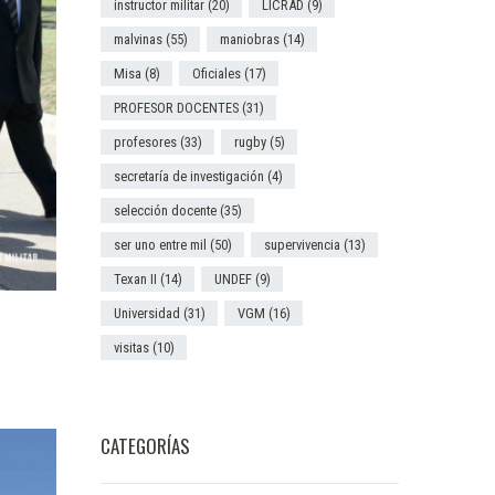
instructor militar
(20)
LICRAD
(9)
malvinas
(55)
maniobras
(14)
Misa
(8)
Oficiales
(17)
PROFESOR DOCENTES
(31)
profesores
(33)
rugby
(5)
secretaría de investigación
(4)
selección docente
(35)
ser uno entre mil
(50)
supervivencia
(13)
Texan II
(14)
UNDEF
(9)
Universidad
(31)
VGM
(16)
visitas
(10)
CATEGORÍAS