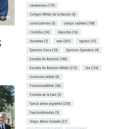
ceremonias
(173)
Colegio Militar de la Nación
(4)
convocatorias
(5)
cuerpo cadetes
(108)
Córdoba
(24)
deportes
(16)
S
docentes
(7)
eam
(301)
egreso
(13)
Ejercicio Garra
(10)
Ejercicio Operativo
(4)
Escuela de Aviación
(186)
Escuela de Aviación Militar
(213)
faa
(126)
formacion militar
(6)
FormacionMilitar
(43)
Formate en la Eam
(5)
fuerza aérea argentina
(230)
FuerzasArmadas
(5)
Grupo Aéreo Escuela
(27)