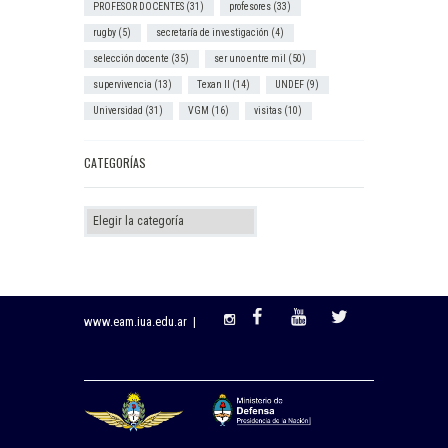
PROFESOR DOCENTES
(31)
profesores
(33)
rugby
(5)
secretaría de investigación
(4)
selección docente
(35)
ser uno entre mil
(50)
supervivencia
(13)
Texan II
(14)
UNDEF
(9)
Universidad
(31)
VGM
(16)
visitas
(10)
CATEGORÍAS
Categorías
www.eam.iua.edu.ar |