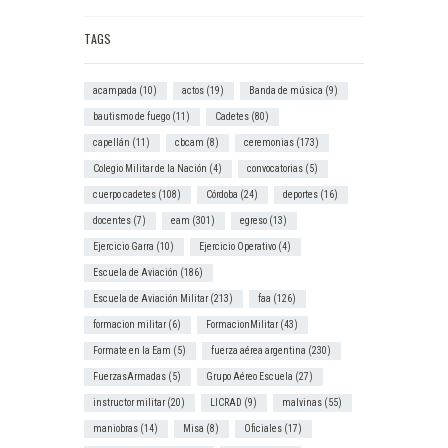
TAGS
acampada
(10)
actos
(19)
Banda de música
(9)
bautismo de fuego
(11)
Cadetes
(80)
capellán
(11)
cbcam
(8)
ceremonias
(173)
Colegio Militar de la Nación
(4)
convocatorias
(5)
cuerpo cadetes
(108)
Córdoba
(24)
deportes
(16)
docentes
(7)
eam
(301)
egreso
(13)
Ejercicio Garra
(10)
Ejercicio Operativo
(4)
Escuela de Aviación
(186)
Escuela de Aviación Militar
(213)
faa
(126)
formacion militar
(6)
FormacionMilitar
(43)
Formate en la Eam
(5)
fuerza aérea argentina
(230)
FuerzasArmadas
(5)
Grupo Aéreo Escuela
(27)
instructor militar
(20)
LICRAD
(9)
malvinas
(55)
maniobras
(14)
Misa
(8)
Oficiales
(17)