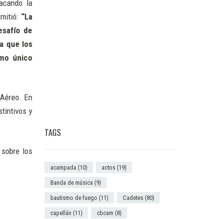
tacando la
smitió:
“La
esafío de
a que los
omo único
o Aéreo. En
tintivos y
TAGS
 sobre los
acampada
(10)
actos
(19)
Banda de música
(9)
bautismo de fuego
(11)
Cadetes
(80)
capellán
(11)
cbcam
(8)