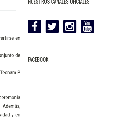
NUESTROS CANALES OFICIALES
ertirse en
onjunto de
FACEBOOK
s Tecnam P
 ceremonia
e. Además,
vidad y en