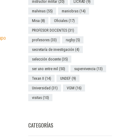
instructor militar
(20)
LICRAD
(9)
malvinas
(55)
maniobras
(14)
Misa
(8)
Oficiales
(17)
PROFESOR DOCENTES
(31)
upo
profesores
(33)
rugby
(5)
secretaría de investigación
(4)
selección docente
(35)
ser uno entre mil
(50)
supervivencia
(13)
Texan II
(14)
UNDEF
(9)
Universidad
(31)
VGM
(16)
visitas
(10)
CATEGORÍAS