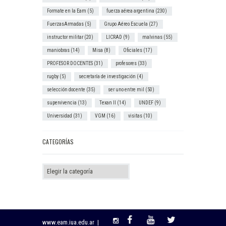
Formate en la Eam
(5)
fuerza aérea argentina
(230)
FuerzasArmadas
(5)
Grupo Aéreo Escuela
(27)
instructor militar
(20)
LICRAD
(9)
malvinas
(55)
maniobras
(14)
Misa
(8)
Oficiales
(17)
PROFESOR DOCENTES
(31)
profesores
(33)
rugby
(5)
secretaría de investigación
(4)
selección docente
(35)
ser uno entre mil
(50)
supervivencia
(13)
Texan II
(14)
UNDEF
(9)
Universidad
(31)
VGM
(16)
visitas
(10)
CATEGORÍAS
Categorías
www.eam.iua.edu.ar |