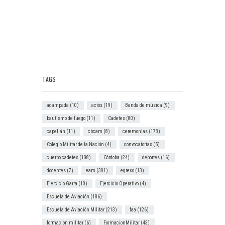
TAGS
acampada
(10)
actos
(19)
Banda de música
(9)
bautismo de fuego
(11)
Cadetes
(80)
capellán
(11)
cbcam
(8)
ceremonias
(173)
Colegio Militar de la Nación
(4)
convocatorias
(5)
cuerpo cadetes
(108)
Córdoba
(24)
deportes
(16)
docentes
(7)
eam
(301)
egreso
(13)
Ejercicio Garra
(10)
Ejercicio Operativo
(4)
Escuela de Aviación
(186)
Escuela de Aviación Militar
(213)
faa
(126)
formacion militar
(6)
FormacionMilitar
(43)