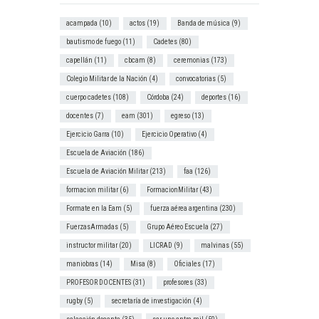
acampada
(10)
actos
(19)
Banda de música
(9)
bautismo de fuego
(11)
Cadetes
(80)
capellán
(11)
cbcam
(8)
ceremonias
(173)
Colegio Militar de la Nación
(4)
convocatorias
(5)
cuerpo cadetes
(108)
Córdoba
(24)
deportes
(16)
docentes
(7)
eam
(301)
egreso
(13)
Ejercicio Garra
(10)
Ejercicio Operativo
(4)
Escuela de Aviación
(186)
Escuela de Aviación Militar
(213)
faa
(126)
formacion militar
(6)
FormacionMilitar
(43)
Formate en la Eam
(5)
fuerza aérea argentina
(230)
FuerzasArmadas
(5)
Grupo Aéreo Escuela
(27)
instructor militar
(20)
LICRAD
(9)
malvinas
(55)
maniobras
(14)
Misa
(8)
Oficiales
(17)
PROFESOR DOCENTES
(31)
profesores
(33)
rugby
(5)
secretaría de investigación
(4)