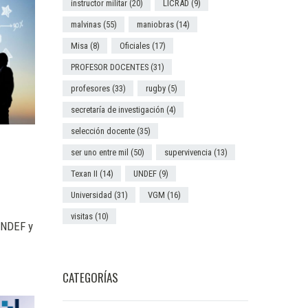
instructor militar
(20)
LICRAD
(9)
malvinas
(55)
maniobras
(14)
Misa
(8)
Oficiales
(17)
PROFESOR DOCENTES
(31)
profesores
(33)
rugby
(5)
secretaría de investigación
(4)
selección docente
(35)
ser uno entre mil
(50)
supervivencia
(13)
Texan II
(14)
UNDEF
(9)
Universidad
(31)
VGM
(16)
visitas
(10)
UNDEF y
CATEGORÍAS