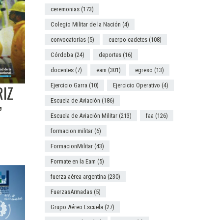
ceremonias
(173)
Colegio Militar de la Nación
(4)
convocatorias
(5)
cuerpo cadetes
(108)
Córdoba
(24)
deportes
(16)
docentes
(7)
eam
(301)
egreso
(13)
Ejercicio Garra
(10)
Ejercicio Operativo
(4)
RIZ
Escuela de Aviación
(186)
”
Escuela de Aviación Militar
(213)
faa
(126)
formacion militar
(6)
FormacionMilitar
(43)
Formate en la Eam
(5)
fuerza aérea argentina
(230)
FuerzasArmadas
(5)
Grupo Aéreo Escuela
(27)