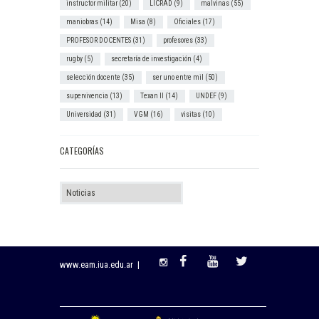
instructor militar
(20)
LICRAD
(9)
malvinas
(55)
maniobras
(14)
Misa
(8)
Oficiales
(17)
PROFESOR DOCENTES
(31)
profesores
(33)
rugby
(5)
secretaría de investigación
(4)
selección docente
(35)
ser uno entre mil
(50)
supervivencia
(13)
Texan II
(14)
UNDEF
(9)
Universidad
(31)
VGM
(16)
visitas
(10)
CATEGORÍAS
Categorías
www.eam.iua.edu.ar |