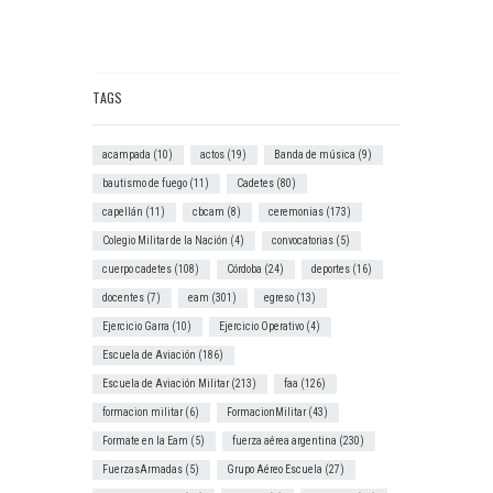
TAGS
acampada
(10)
actos
(19)
Banda de música
(9)
bautismo de fuego
(11)
Cadetes
(80)
capellán
(11)
cbcam
(8)
ceremonias
(173)
Colegio Militar de la Nación
(4)
convocatorias
(5)
cuerpo cadetes
(108)
Córdoba
(24)
deportes
(16)
docentes
(7)
eam
(301)
egreso
(13)
Ejercicio Garra
(10)
Ejercicio Operativo
(4)
Escuela de Aviación
(186)
Escuela de Aviación Militar
(213)
faa
(126)
formacion militar
(6)
FormacionMilitar
(43)
Formate en la Eam
(5)
fuerza aérea argentina
(230)
FuerzasArmadas
(5)
Grupo Aéreo Escuela
(27)