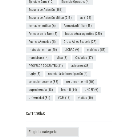
Ejercicio Garra
(10)
Ejercicio Operativo
(4)
Escuela de Aviación
(186)
Escuela de Aviación Militar
(213)
faa
(126)
formacion militar
(6)
FormacionMilitar
(43)
Formate en la Eam
(5)
fuerza aérea argentina
(230)
FuerzasArmadas
(5)
Grupo Aéreo Escuela
(27)
instructor militar
(20)
LICRAD
(9)
malvinas
(55)
maniobras
(14)
Misa
(8)
Oficiales
(17)
PROFESOR DOCENTES
(31)
profesores
(33)
rugby
(5)
secretaría de investigación
(4)
selección docente
(35)
ser uno entre mil
(50)
supervivencia
(13)
Texan II
(14)
UNDEF
(9)
Universidad
(31)
VGM
(16)
visitas
(10)
CATEGORÍAS
Categorías