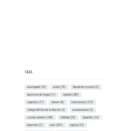
TAGS
acampada
(10)
actos
(19)
Banda de música
(9)
bautismo de fuego
(11)
Cadetes
(80)
capellán
(11)
cbcam
(8)
ceremonias
(173)
Colegio Militar de la Nación
(4)
convocatorias
(5)
cuerpo cadetes
(108)
Córdoba
(24)
deportes
(16)
docentes
(7)
eam
(301)
egreso
(13)