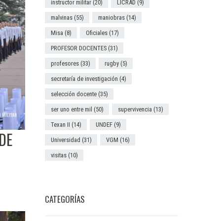
instructor militar
(20)
LICRAD
(9)
malvinas
(55)
maniobras
(14)
Misa
(8)
Oficiales
(17)
PROFESOR DOCENTES
(31)
profesores
(33)
rugby
(5)
secretaría de investigación
(4)
selección docente
(35)
ser uno entre mil
(50)
supervivencia
(13)
Texan II
(14)
UNDEF
(9)
DE
Universidad
(31)
VGM
(16)
visitas
(10)
CATEGORÍAS