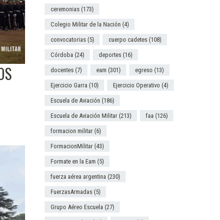
ceremonias
(173)
Colegio Militar de la Nación
(4)
convocatorias
(5)
cuerpo cadetes
(108)
Córdoba
(24)
deportes
(16)
OS
docentes
(7)
eam
(301)
egreso
(13)
Ejercicio Garra
(10)
Ejercicio Operativo
(4)
Escuela de Aviación
(186)
Escuela de Aviación Militar
(213)
faa
(126)
formacion militar
(6)
FormacionMilitar
(43)
Formate en la Eam
(5)
fuerza aérea argentina
(230)
FuerzasArmadas
(5)
Grupo Aéreo Escuela
(27)